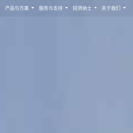
页
产品与方案
服务与支持
招贤纳士
关于我们